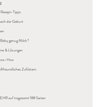
g
. Rezept-Tipps
 nach der Geburt
nen
Baby genug Milch?
eme & Lösungen
Know-How
llfreundliches Zufüttern
R auf insgesamt 188 Seiten