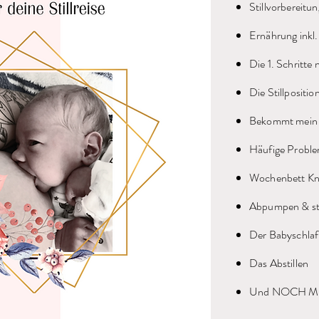
Stillvorbereitun
Ernährung inkl
Die 1. Schritte
Die Stillpositio
Bekommt mein 
Häufige Probl
Wochenbett 
Abpumpen & sti
Der Babyschlaf
Das Abstillen
Und NOCH MEH