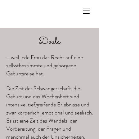
Doula
… weil jede Frau das Recht auf eine
selbstbestimmte und geborgene
Geburtsreise hat.
Die Zeit der Schwangerschaft, die
Geburt und das Wochenbett sind
intensive, tiefgreifende Erlebnisse und
zwar körperlich, emotional und seelisch.
Es ist eine Zeit des Wandels, der
Vorbereitung, der Fragen und
manchmal auch der Unsicherheiten.