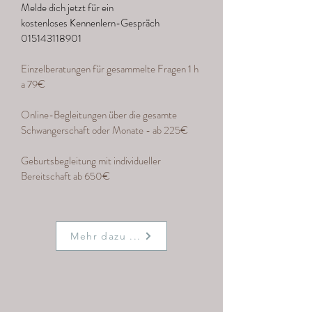
Melde dich jetzt für ein
kostenloses
Kennenlern-Gespräch
015143118901
Einzelberatungen für gesammelte Fragen 1 h
a 79€
Online-Begleitungen über die gesamte
Schwangerschaft oder Monate - ab 225€
Geburtsbegleitung mit individueller
Bereitschaft ab 650€
Mehr dazu ...