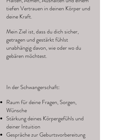
Halten, Atmen, Aushalten und einem
tiefen Vertrauen in deinen Körper und
deine Kraft.
Mein Ziel ist, dass du dich sicher,
getragen und gestärkt fühlst
unabhängig davon, wie oder wo du
gebären möchtest.
In der Schwangerschaft:
Raum für deine Fragen, Sorgen,
Wünsche
Stärkung deines Körpergefühls und
deiner Intuition
Gespräche zur Geburtsvorbereitung