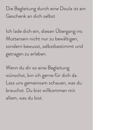
Die Begleitung durch eine Doula ist ein
Geschenk an dich selbst
Ich lade dich ein, diesen Übergang ins
Muttersein nicht nur zu bewältigen,
sondern bewusst, selbstbestimmt und
getragen zu erleben.
Wenn du dir so eine Begleitung
wünschst, bin ich gerne für dich da.
Lass uns gemeinsam schauen, was du
brauchst. Du bist willkommen mit
allem, was du bist.