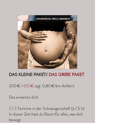
DAS KLEINE PAKET/
DAS GR0ßE PAKET
300 € /
650€
zzgl. 0,80 €/km Anfahrt
Das erwartet dich:
2 /
3
Termine in der Schwangerschaft (a 1,5 h)
In dieser Zeit hast du Raum für alles, was dich
bewegt:
Deine individuellen Ängste und Fragen rund
um die Geburt