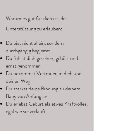
Warum es gut für dich ist, dir
Unterstützung zu erlauben:
Du bist nicht allein, sondern
durchgängig begleitet
Du fühlst dich gesehen, gehört und
ernst genommen
Du bekommst Vertrauen in dich und
deinen Weg
Du stärkst deine Bindung zu deinem
Baby von Anfang an
Du erlebst Geburt als etwas Kraftvolles,
egal wie sie verläuft